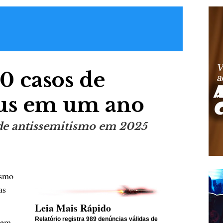
80 casos de
eus em um ano
 de antissemitismo em 2025
ismo
as
Leia Mais Rápido
Relatório registra 989 denúncias válidas de
 em