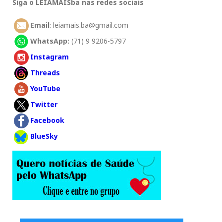
Siga o LEIAMAISba nas redes sociais
Email
: leiamais.ba@gmail.com
WhatsApp:
(71) 9 9206-5797
Instagram
Threads
YouTube
Twitter
Facebook
BlueSky