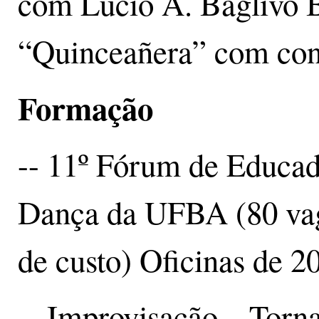
com Lucio A. Baglivo B
“Quinceañera” com con
Formação
-- 11º Fórum de Educad
Dança da UFBA (80 vaga
de custo) Oficinas de 20
-- Improvisação – Tornan