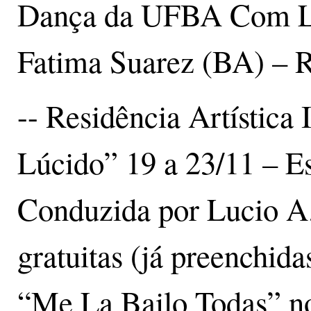
Dança da UFBA Com Lo
Fatima Suarez (BA) – 
-- Residência Artística
Lúcido” 19 a 23/11 – E
Conduzida por Lucio A.
gratuitas (já preenchid
“Me La Bailo Todas” n