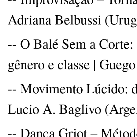
Adriana Belbussi (Urug
-- O Balé Sem a Corte: b
gênero e classe | Gueg
-- Movimento Lúcido: da
Lucio A. Baglivo (Arge
-- Dança Griot – Méto