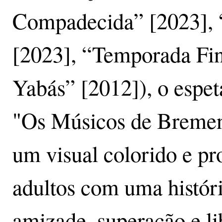
Compadecida” [2023], 
[2023], “Temporada Fin
Yabás” [2012]), o espet
"Os Músicos de Bremen
um visual colorido e pr
adultos com uma históri
amizade, superação e li