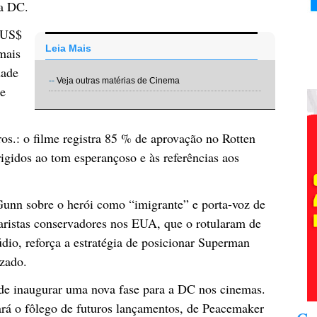
da DC.
e US$
Leia Mais
mais
dade
--
Veja outras matérias de Cinema
te
os.: o filme registra 85 % de aprovação no Rotten
igidos ao tom esperançoso e às referências aos
unn sobre o herói como “imigrante” e porta-voz de
aristas conservadores nos EUA, que o rotularam de
dio, reforça a estratégia de posicionar Superman
izado.
de inaugurar uma nova fase para a DC nos cinemas.
ará o fôlego de futuros lançamentos, de Peacemaker