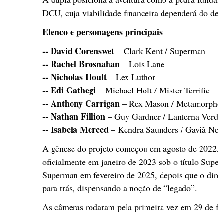
DCU, cuja viabilidade financeira dependerá do
Elenco e personagens principais
-- David Corenswet
– Clark Kent / Superman
--
Rachel Brosnahan
– Lois Lane
--
Nicholas Hoult
– Lex Luthor
--
Edi Gathegi
– Michael Holt / Mister Terrific
--
Anthony Carrigan
– Rex Mason / Metamorph
--
Nathan Fillion
– Guy Gardner / Lanterna Verd
--
Isabela Merced
– Kendra Saunders / Gaviã Ne
A gênese do projeto começou em agosto de 2022
oficialmente em janeiro de 2023 sob o título Sup
Superman em fevereiro de 2025, depois que o diret
para trás, dispensando a noção de “legado”.
As câmeras rodaram pela primeira vez em 29 de f