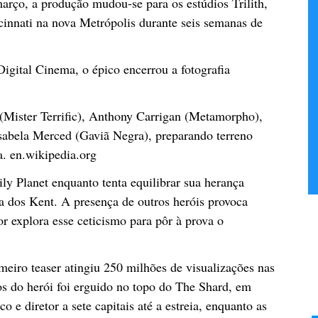
março, a produção mudou-se para os estúdios Trilith,
cinnati na nova Metrópolis durante seis semanas de
ital Cinema, o épico encerrou a fotografia
 (Mister Terrific), Anthony Carrigan (Metamorpho),
sabela Merced (Gaviã Negra), preparando terreno
a. en.wikipedia.org
y Planet enquanto tenta equilibrar sua herança
a dos Kent. A presença de outros heróis provoca
r explora esse ceticismo para pôr à prova o
eiro teaser atingiu 250 milhões de visualizações nas
s do herói foi erguido no topo do The Shard, em
e diretor a sete capitais até a estreia, enquanto as