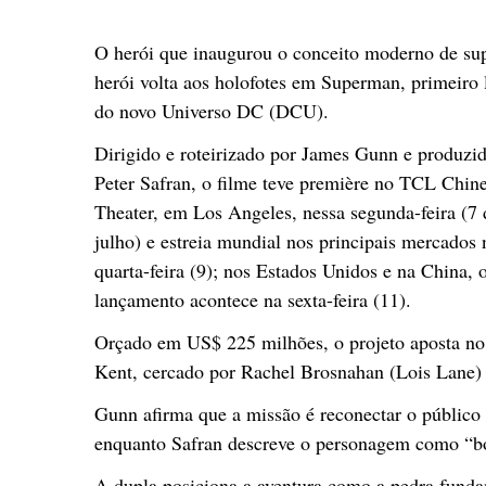
O herói que inaugurou o conceito moderno de sup
herói volta aos holofotes em Superman, primeiro
do novo Universo DC (DCU).
Dirigido e roteirizado por James Gunn e produzi
Peter Safran, o filme teve première no TCL Chin
Theater, em Los Angeles, nessa segunda-feira (7 
julho) e estreia mundial nos principais mercados 
quarta-feira (9); nos Estados Unidos e na China, 
lançamento acontece na sexta-feira (11).
Orçado em US$ 225 milhões, o projeto aposta no
Kent, cercado por Rachel Brosnahan (Lois Lane) 
Gunn afirma que a missão é reconectar o público
enquanto Safran descreve o personagem como “b
A dupla posiciona a aventura como a pedra fund