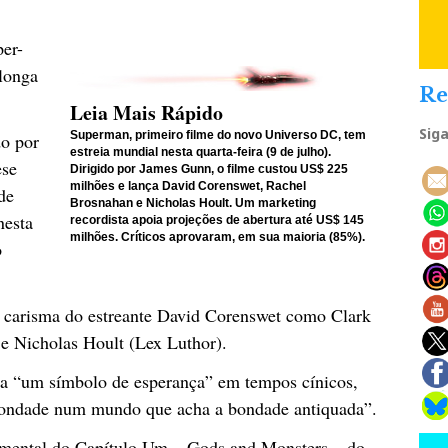
er-
 longa
Re
Leia Mais Rápido
Sig
Superman, primeiro filme do novo Universo DC, tem
do por
estreia mundial nesta quarta-feira (9 de julho).
ese
Dirigido por James Gunn, o filme custou US$ 225
milhões e lança David Corenswet, Rachel
de
Brosnahan e Nicholas Hoult. Um marketing
nesta
recordista apoia projeções de abertura até US$ 145
milhões. Críticos aprovaram, em sua maioria (85%).
o
 carisma do estreante David Corenswet como Clark
e Nicholas Hoult (Lex Luthor).
 a “um símbolo de esperança” em tempos cínicos,
ondade num mundo que acha a bondade antiquada”.
amental do Capítulo Um – Gods and Monsters – do