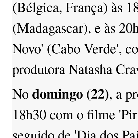
(Bélgica, França) às 1
(Madagascar), e às 20
Novo' (Cabo Verde', c
produtora Natasha Crav
domingo (22)
No
, a 
18h30 com o filme 'Pir
seguido de 'Dia dos Pai