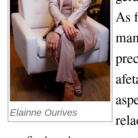
As 
man
prec
afet
asp
Elainne Ourives
rela