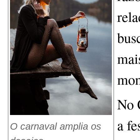
rela
bus
mais
mom
No C
a fe
O carnaval amplia os