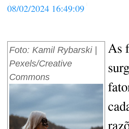
08/02/2024 16:49:09
As f
Foto: Kamil Rybarski |
Pexels/Creative
sur
Commons
fato
cad
raz