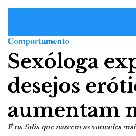
Comportamento
Sexóloga ex
desejos erót
aumentam n
É na folia que nascem as vontades mais