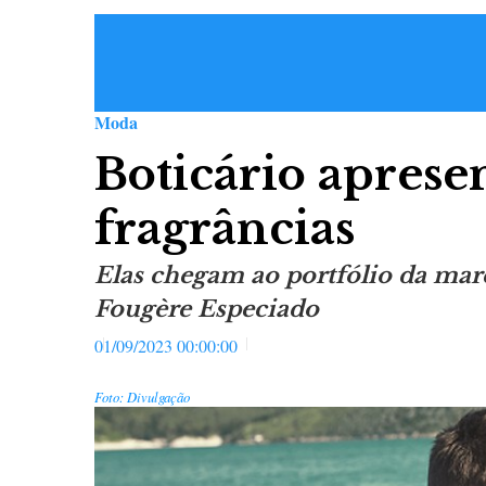
Moda
Boticário aprese
fragrâncias
Elas chegam ao portfólio da mar
Fougère Especiado
01/09/2023 00:00:00
Foto: Divulgação