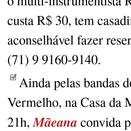
o multi-instrumentista 
custa R$ 30, tem casad
aconselhável fazer rese
(71) 9 9160-9140.
Ainda pelas bandas d
Vermelho, na Casa da 
Mãeana
21h,
convida p