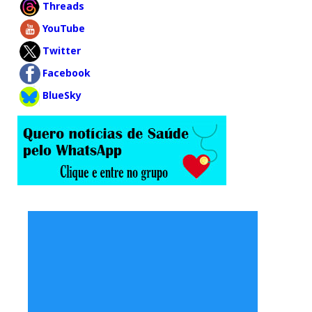
Threads
YouTube
Twitter
Facebook
BlueSky