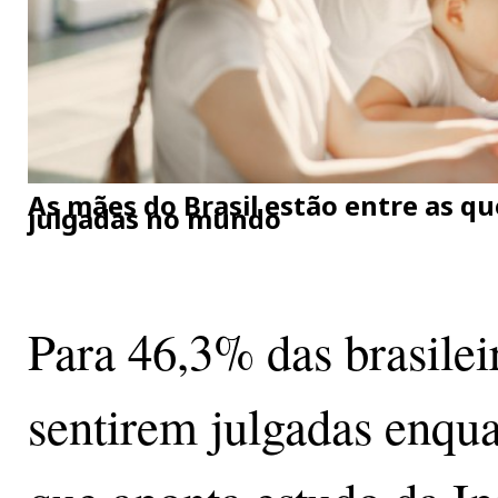
As mães do Brasil estão entre as 
julgadas no mundo
Para 46,3% das brasilei
sentirem julgadas enqua