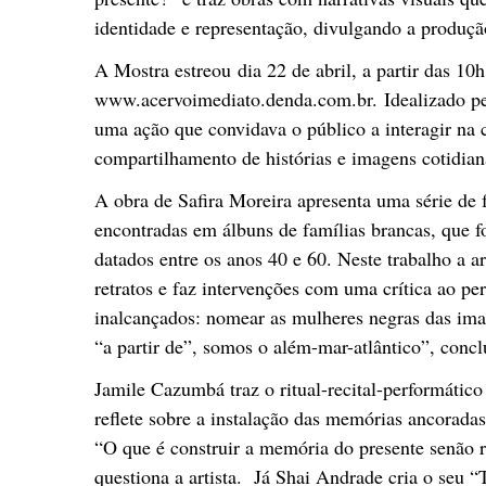
identidade e representação, divulgando a produçã
A Mostra estreou dia 22 de abril, a partir das 10h
www.acervoimediato.denda.com.br. Idealizado p
uma ação que convidava o público a interagir na c
compartilhamento de histórias e imagens cotidian
A obra de Safira Moreira apresenta uma série de 
encontradas em álbuns de famílias brancas, que f
datados entre os anos 40 e 60. Neste trabalho a a
retratos e faz intervenções com uma crítica ao pe
inalcançados: nomear as mulheres negras das imag
“a partir de”, somos o além-mar-atlântico”, conclu
Jamile Cazumbá traz o ritual-recital-performátic
reflete sobre a instalação das memórias ancorada
“O que é construir a memória do presente senão r
questiona a artista. Já Shai Andrade cria o seu “