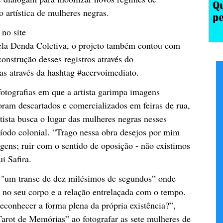
o artística de mulheres negras.
 no site
ela Denda Coletiva, o projeto também contou com
onstrução desses registros através do
as através da hashtag #acervoimediato.
fotografias em que a artista garimpa imagens
oram descartados e comercializados em feiras de rua,
rtista busca o lugar das mulheres negras nesses
ríodo colonial. “Trago nessa obra desejos por mim
ens; ruir com o sentido de oposição - não existimos
i Safira.
o "um transe de dez milésimos de segundos” onde
s no seu corpo e a relação entrelaçada com o tempo.
econhecer a forma plena da própria existência?”,
Tarot de Memórias” ao fotografar as sete mulheres de