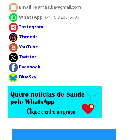
Email
: leiamais.ba@gmail.com
WhatsApp:
(71) 9 9206-5797
Instagram
Threads
YouTube
Twitter
Facebook
BlueSky