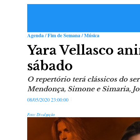
Agenda / Fim de Semana / Música
Yara Vellasco an
sábado
O repertório terá clássicos do se
Mendonça, Simone e Simaria, Jo
08/05/2020 23:00:00
Foto: Divulgação