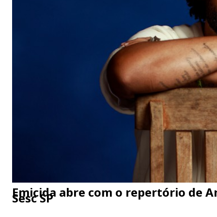
Emicida abre com o repertório de 
Sesc SP