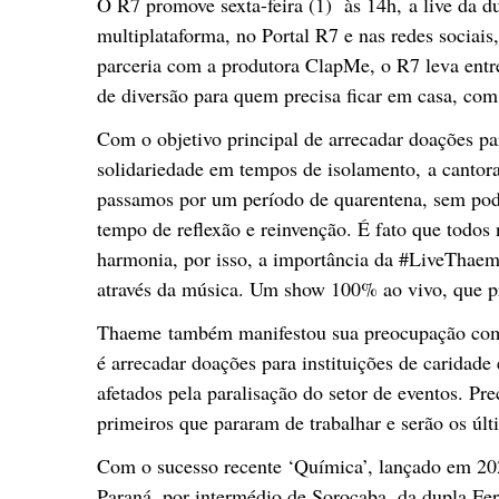
O R7 promove sexta-feira (1) às 14h, a live da 
multiplataforma, no Portal R7 e nas redes socia
parceria com a produtora ClapMe, o R7 leva entr
de diversão para quem precisa ficar em casa, co
Com o objetivo principal de arrecadar doações par
solidariedade em tempos de isolamento, a cantor
passamos por um período de quarentena, sem pode
tempo de reflexão e reinvenção. É fato que todos
harmonia, por isso, a importância da #LiveThae
através da música. Um show 100% ao vivo, que p
Thaeme também manifestou sua preocupação com o 
é arrecadar doações para instituições de caridade
afetados pela paralisação do setor de eventos. Pr
primeiros que pararam de trabalhar e serão os últ
Com o sucesso recente ‘Química’, lançado em 20
Paraná, por intermédio de Sorocaba, da dupla Fe