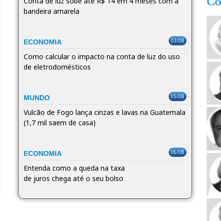
Conta de luz sobe até R$ 14 em 4 meses com a
Co
bandeira amarela
03/08
ECONOMIA
Como calcular o impacto na conta de luz do uso
de eletrodomésticos
05/08
MUNDO
Vulcão de Fogo lança cinzas e lavas na Guatemala
(1,7 mil saem de casa)
06/08
ECONOMIA
Entenda como a queda na taxa
de juros chega até o seu bolso