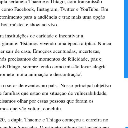
dupla sertaneja Thaeme e Thiago, com transmissão
is, como Facebook, Instagram, Twitter e YouTube. Em
etenimento para a audiência e traz mais uma opção
m boa música e show ao vivo.
a instituições de caridade e incentivar a
a garante: 'Estamos vivendo uma época atípica. Nunca
r sair de casa. Emoções acentuadas, incertezas,
 nós precisamos de momentos de felicidade, paz e
meEThiago, sempre tendo como missão levar alegria
romete muita animação e descontração'.
setor de eventos no país. 'Nosso principal objetivo
 e famílias que estão em situação de vulnerabilidade,
ecisamos olhar por essas pessoas que foram os
imos que vão voltar', concluiu.
20, a dupla Thaeme e Thiago começou a carreira no
rnando e Sorocaba. O primeiro álbum foi lançado em