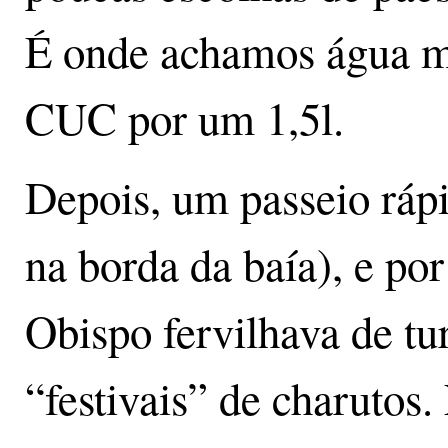
É onde achamos água mi
CUC por um 1,5l.
Depois, um passeio ráp
na borda da baía), e po
Obispo fervilhava de tu
“festivais” de charutos.