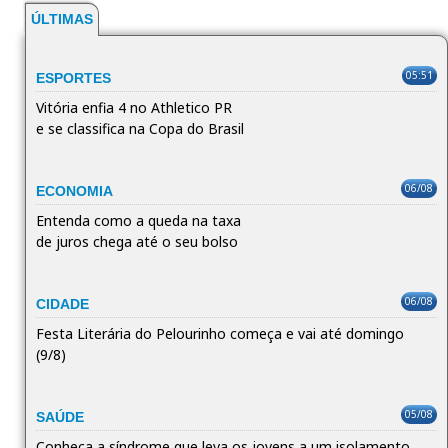
ÚLTIMAS
05:51
ESPORTES
Vitória enfia 4 no Athletico PR
e se classifica na Copa do Brasil
06/08
ECONOMIA
Entenda como a queda na taxa
de juros chega até o seu bolso
06/08
CIDADE
Festa Literária do Pelourinho começa e vai até domingo
(9/8)
05/08
SAÚDE
Conheça a síndrome que leva os jovens a um isolamento