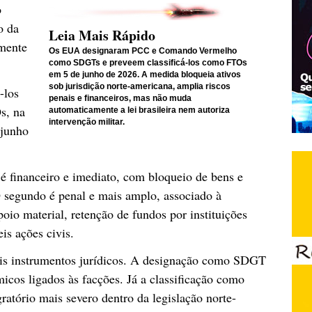
o
o da
Leia Mais Rápido
lmente
Os EUA designaram PCC e Comando Vermelho
como SDGTs e preveem classificá-los como FTOs
em 5 de junho de 2026. A medida bloqueia ativos
sob jurisdição norte-americana, amplia riscos
-los
penais e financeiros, mas não muda
s, na
automaticamente a lei brasileira nem autoriza
intervenção militar.
 junho
 é financeiro e imediato, com bloqueio de bens e
O segundo é penal e mais amplo, associado à
oio material, retenção de fundos por instituições
is ações civis.
is instrumentos jurídicos. A designação como SDGT
micos ligados às facções. Já a classificação como
tório mais severo dentro da legislação norte-