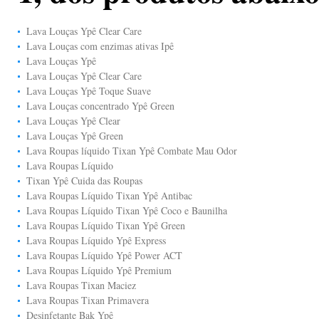
Lava Louças Ypê Clear Care
Lava Louças com enzimas ativas Ipê
Lava Louças Ypê
Lava Louças Ypê Clear Care
Lava Louças Ypê Toque Suave
Lava Louças concentrado Ypê Green
Lava Louças Ypê Clear
Lava Louças Ypê Green
Lava Roupas líquido Tixan Ypê Combate Mau Odor
Lava Roupas Líquido
Tixan Ypê Cuida das Roupas
Lava Roupas Líquido Tixan Ypê Antibac
Lava Roupas Líquido Tixan Ypê Coco e Baunilha
Lava Roupas Líquido Tixan Ypê Green
Lava Roupas Líquido Ypê Express
Lava Roupas Líquido Ypê Power ACT
Lava Roupas Líquido Ypê Premium
Lava Roupas Tixan Maciez
Lava Roupas Tixan Primavera
Desinfetante Bak Ypê