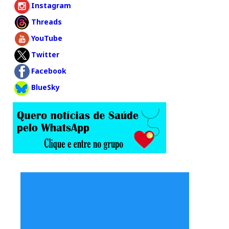
Instagram
Threads
YouTube
Twitter
Facebook
BlueSky