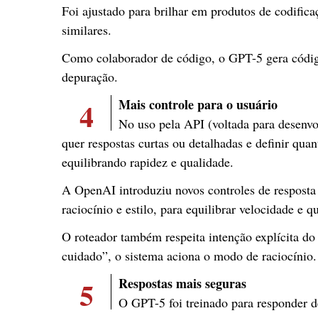
Foi ajustado para brilhar em produtos de codifi
similares.
Como colaborador de código, o GPT-5 gera código
depuração.
4
Mais controle para o usuário
No uso pela API (voltada para desenvol
quer respostas curtas ou detalhadas e definir qua
equilibrando rapidez e qualidade.
A OpenAI introduziu novos controles de resposta 
raciocínio e estilo, para equilibrar velocidade e 
O roteador também respeita intenção explícita d
cuidado”, o sistema aciona o modo de raciocínio
5
Respostas mais seguras
O GPT-5 foi treinado para responder de