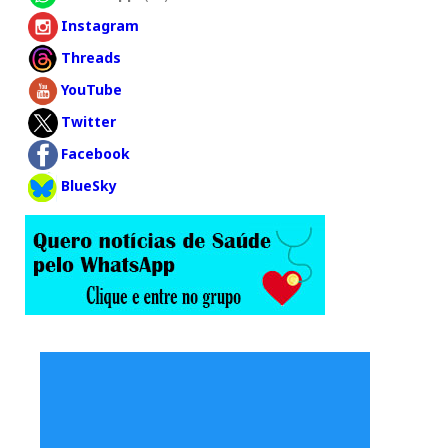
Instagram
Threads
YouTube
Twitter
Facebook
BlueSky