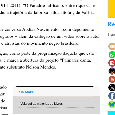
914-2011); “O Paradoxo africano: entre riquezas e
 a trajetória da Ialorixá Hilda Jitolu”, de Valéria
Re
a de conversa Abdias Nascimento”, com depoimento
Sig
tógrafos – além da exibição de um vídeo sobre o autor
s e ativistas do movimento negro brasileiro.
ação, como parte da programação daquela que está
ra, e marca a abertura do projeto “Palmares canta,
ente substituto Nelson Mendes.
sado
Leia Mais
hou
 de
--
Veja outras matérias de Livros
ista
dioso