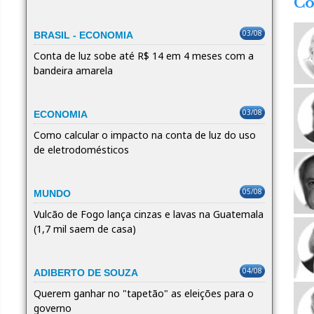
Co
03/08
BRASIL - ECONOMIA
Conta de luz sobe até R$ 14 em 4 meses com a
bandeira amarela
03/08
ECONOMIA
Como calcular o impacto na conta de luz do uso
de eletrodomésticos
05/08
MUNDO
Vulcão de Fogo lança cinzas e lavas na Guatemala
(1,7 mil saem de casa)
04/08
ADIBERTO DE SOUZA
Querem ganhar no "tapetão" as eleições para o
governo