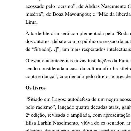
acossado pelo racismo”, de Abdias Nascimento (1
miséria”, de Boaz Mavoungou; e “Mãe da liberdade:
Lima.
A tarde literária será complementada pela “Rod
dos autores, debate com o público e sessão de au
de “Sitiado[...]”, um mais respeitados intelectuai
O evento acontece nas novas instalações da Fund
sendo considerada a casa da cultura afro-brasilei
conta e dança”, coordenado pelo diretor e presid
Os livros
“Sitiado em Lagos: autodefesa de um negro acos
pelo racismo”, lançado quatro décadas atrás, gan
2ª edição, revisada e ampliada, com apresentação
Elisa Larkin Nascimento, viúva do ex-senador, art
plástico, dramaturgo, ator, diretor, escritor e estu