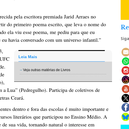
ecida pela escritora premiada Jarid Arraes no
artir do primeiro poema escrito, que leva o nome do
Re
ndo ela viu esse poema, me pediu para que eu
Sig
e eu havia conversado com um universo infantil.”
3,
Leia Mais
a UFC
de.
--
Veja outras matérias de Livros
 de
o),
a Lua” (Pedregulho). Participa de coletivos de
etras Ceará.
scentes dentro e fora das escolas é muito importante e
ursos literários que participou no Ensino Médio. A
e de sua vida, tornando natural o interesse em