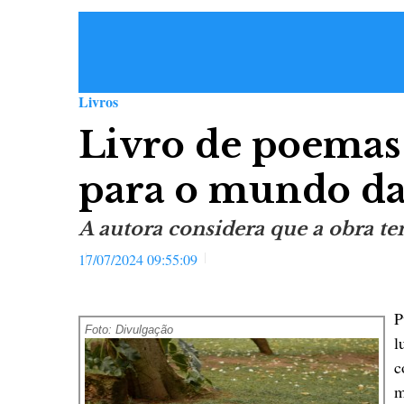
Livros
Livro de poemas
para o mundo da
A autora considera que a obra te
17/07/2024 09:55:09
P
Foto: Divulgação
l
c
m