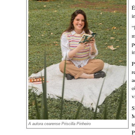
É
i
“
m
p
i
P
r
a
o
v
S
M
t
A autora cearense Priscilla Pinheiro
P