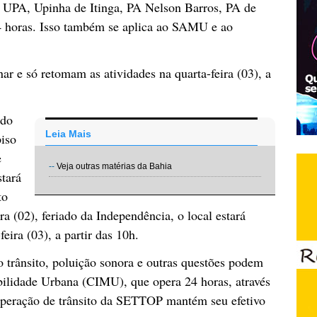
a UPA, Upinha de Itinga, PA Nelson Barros, PA de
4 horas. Isso também se aplica ao SAMU e ao
r e só retomam as atividades na quarta-feira (03), a
ado
Leia Mais
piso
e
--
Veja outras matérias da Bahia
tará
to
a (02), feriado da Independência, o local estará
eira (03), a partir das 10h.
o trânsito, poluição sonora e outras questões podem
bilidade Urbana (CIMU), que opera 24 horas, através
peração de trânsito da SETTOP mantém seu efetivo