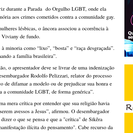
atriz durante a Parada do Orgulho LGBT, onde ela
emória aos crimes cometidos contra a comunidade gay.
lheres lésbicas, o âncora associou a ocorrência à
Viviany de fundo.
e à minoria como “lixo”, “bosta” e “raça desgraçada”.
ando a família brasileira”.
ão, o apresentador deve se livrar de uma indenização
esembargador Rodolfo Pelizzari, relator do processo
ico de difamar a modelo ou de prejudicar sua honra e
toda a comunidade LGBT, de forma genérica”.
ma mera crítica por entender que sua religião havia
serem avessos a Jesus”, afirmou. O desembargador
dizer o que se pensa e que a "crítica" de Sikêra
anifestação ilícita do pensamento". Cabe recurso da