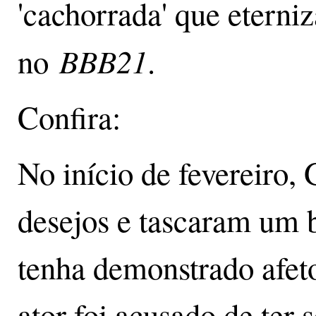
'cachorrada' que eterni
BBB21
no
.
Confira:
No início de fevereiro,
desejos e tascaram um
tenha demonstrado afet
ator foi acusado de ter