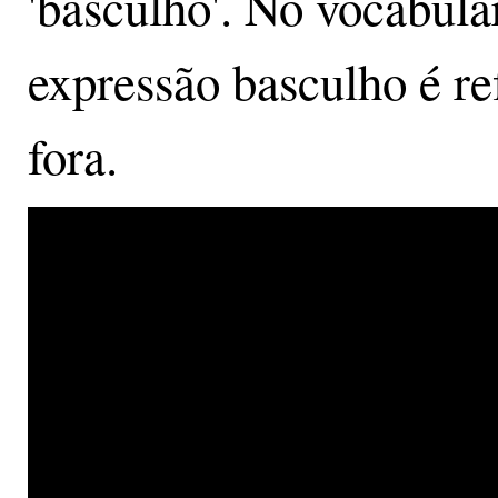
'basculho'. No vocabul
expressão basculho é re
fora.