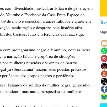
ões com diversidade musical, artística e de gênero, em
s do Youtube e Facebook da Casa Preta Espaço de
 09 de maio e conectam a ancestralidade e a arte em
Re
ização, aculturação e desprezo pela história afro-
Sig
reitos básicos, lutas e referências das raízes que
a com protagonismo negro e feminino, com as ricas
, a narração falada e corpórea de situações
 por mulheres nascidas e viventes de bairros
egaFya (Sussuarana) trazem suas poesias protestos
 experiências dos corpos negros e periféricos.
cia. Falamos da solidão da mulher negra, genocídio
r e abandono, mas numa perspectiva de mulheres
cado com Cabokaji, banda premiada pelo Natura