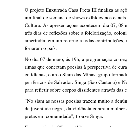
O projeto Enxurrada Casa Preta III finaliza as aç
um final de semana de shows exibidos nos canai
Cultura. As apresentações acontecem dia 07, 08 e
três dias de reflexões sobre a folclorização, colon
ameríndia, em um retorno a todas contribuições, di
forjaram o país.
No dia 07 de maio, ás 19h, a programação começ
rimas que conectam poesias à perspectiva de cura
cotidianas, com o Slam das Minas, grupo formado
periféricos de Salvador. Singa (São Caetano) e N
para refletir sobre corpos dissidentes através das
“No slam as nossas poesias trazem muito a denún
da juventude negra, da violência contra a mulhe
pretas em comunidade”, trouxe Singa.
Em seguida, às 20h, o público tem encontro mar