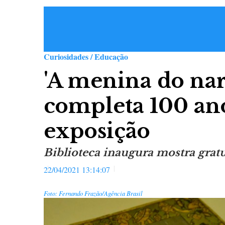
Curiosidades / Educação
'A menina do nar
completa 100 an
exposição
Biblioteca inaugura mostra gratu
22/04/2021 13:14:07
Foto: Fernando Frazão/Agência Brasil