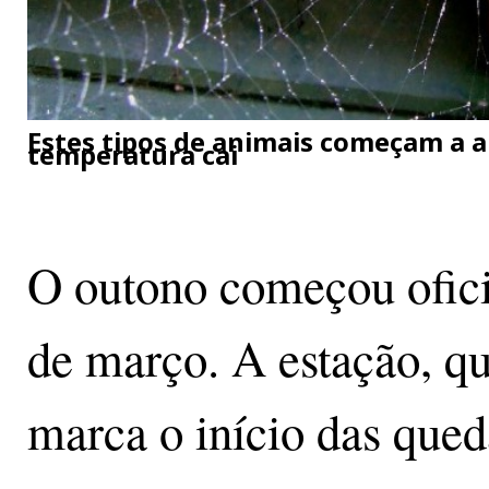
Estes tipos de animais começam a 
temperatura cai
O outono começou ofici
de março. A estação, qu
marca o início das qued