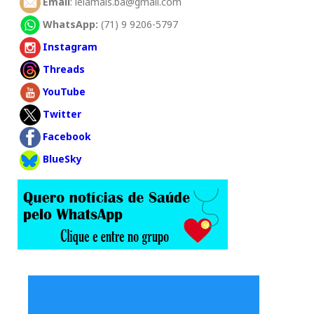
Email
: leiamais.ba@gmail.com
WhatsApp:
(71) 9 9206-5797
Instagram
Threads
YouTube
Twitter
Facebook
BlueSky