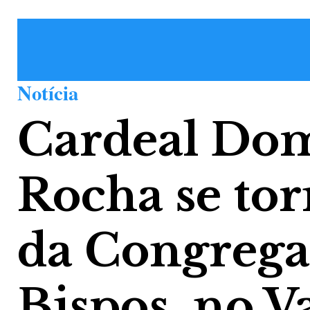
Notícia
Cardeal Dom
Rocha se to
da Congrega
Bispos, no V