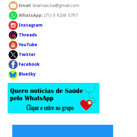
Email
: leiamais.ba@gmail.com
WhatsApp:
(71) 9 9206-5797
Instagram
Threads
YouTube
Twitter
Facebook
BlueSky