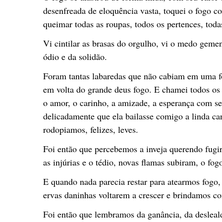
desenfreada de eloquência vasta, toquei o fogo co
queimar todas as roupas, todos os pertences, toda
Vi cintilar as brasas do orgulho, vi o medo gemen
ódio e da solidão.
Foram tantas labaredas que não cabiam em uma f
em volta do grande deus fogo. E chamei todos os
o amor, o carinho, a amizade, a esperança com se
delicadamente que ela bailasse comigo a linda c
rodopiamos, felizes, leves.
Foi então que percebemos a inveja querendo fugir
as injúrias e o tédio, novas flamas subiram, o fog
E quando nada parecia restar para atearmos fogo
ervas daninhas voltarem a crescer e brindamos c
Foi então que lembramos da ganância, da desleald