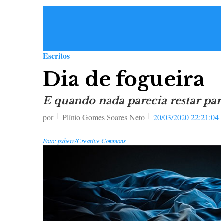
Escritos
Dia de fogueira
E quando nada parecia restar pa
por
Plínio Gomes Soares Neto
20/03/2020 22:21:04
Foto: pxhere/Creative Commons