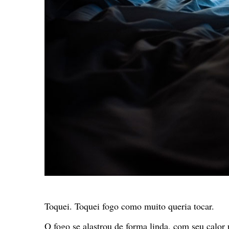
Toquei. Toquei fogo como muito queria tocar.
O fogo se alastrou de forma linda, com seu calor