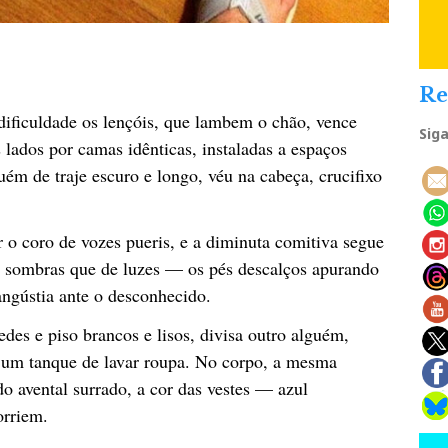
Re
dificuldade os lençóis, que lambem o chão, vence
Sig
ados por camas idênticas, instaladas a espaços
uém de traje escuro e longo, véu na cabeça, crucifixo
ar o coro de vozes pueris, e a diminuta comitiva segue
 de sombras que de luzes — os pés descalços apurando
angústia ante o desconhecido.
es e piso brancos e lisos, divisa outro alguém,
 um tanque de lavar roupa. No corpo, a mesma
do avental surrado, a cor das vestes — azul
orriem.