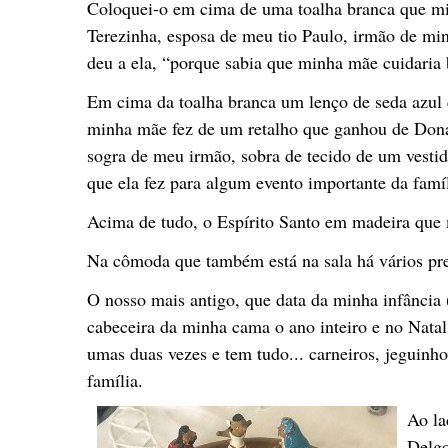
Coloquei-o em cima de uma toalha branca que mi
Terezinha, esposa de meu tio Paulo, irmão de mi
deu a ela, “porque sabia que minha mãe cuidaria
Em cima da toalha branca um lenço de seda azul
minha mãe fez de um retalho que ganhou de Do
sogra de meu irmão, sobra de tecido de um vestid
que ela fez para algum evento importante da famíl
Acima de tudo, o Espírito Santo em madeira que
Na cômoda que também está na sala há vários pre
O nosso mais antigo, que data da minha infânci
cabeceira da minha cama o ano inteiro e no Natal e
umas duas vezes e tem tudo... carneiros, jeguinho,
família.
Ao la
Delgo