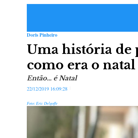
Doris Pinheiro
Uma história de 
como era o natal
Então... é Natal
22/12/2019 16:09:28
Foto: Eric Delgoffe