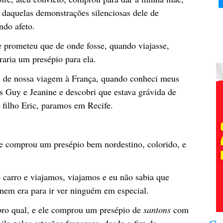
daquelas demonstrações silenciosas dele de
ndo afeto.
e prometeu que de onde fosse, quando viajasse,
aria um presépio para ela.
 de nossa viagem à França, quando conheci meus
s Guy e Jeanine e descobri que estava grávida de
 filho Eric, paramos em Recife.
e comprou um presépio bem nordestino, colorido, e
 carro e viajamos, viajamos e eu não sabia que
o nem era para ir ver ninguém em especial.
ro qual, e ele comprou um presépio de
santons
com
ila pelos artesãos franceses, desde o fim da