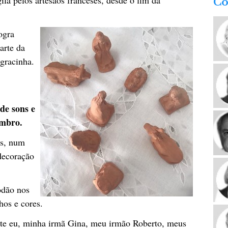
Co
ogra
arte da
 gracinha.
de sons e
embro.
s, num
decoração
odão nos
hos e cores.
e eu, minha irmã Gina, meu irmão Roberto, meus