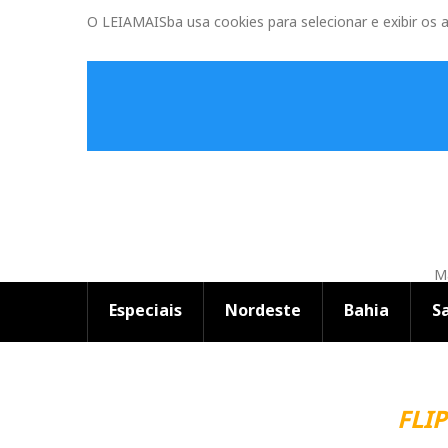
O LEIAMAISba usa cookies para selecionar e exibir os 
Ma
Especiais
Nordeste
Bahia
S
FLIPELÔ
|
L