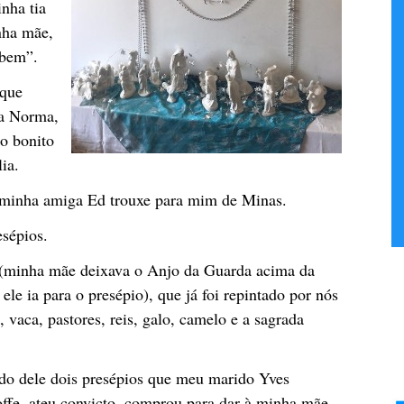
nha tia
nha mãe,
 bem”.
 que
na Norma,
o bonito
ia.
 minha amiga Ed trouxe para mim de Minas.
sépios.
a (minha mãe deixava o Anjo da Guarda acima da
le ia para o presépio), que já foi repintado por nós
 vaca, pastores, reis, galo, camelo e a sagrada
do dele dois presépios que meu marido Yves
ffe, ateu convicto, comprou para dar à minha mãe,