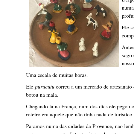
numa 
profu
Ele s
compr
Antes
sogro
nosso
Uma escala de muitas horas.
Ele
purucutu
correu a um mercado de artesanato 
botou na mala.
Chegando lá na França, num dos dias ele pegou o
roteiro era aquele que não tinha nada de turístic
Paramos numa das cidades da Provence, não lemb
as imagens que são feitas tradicionalmente em arg