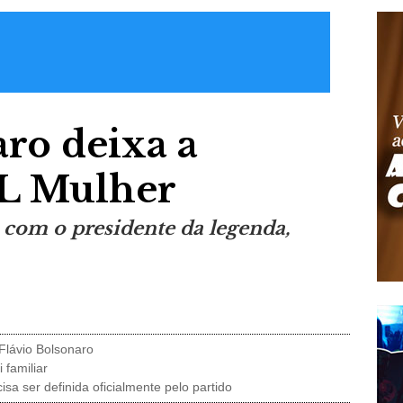
ro deixa a
PL Mulher
 com o presidente da legenda,
Flávio Bolsonaro
 familiar
a ser definida oficialmente pelo partido