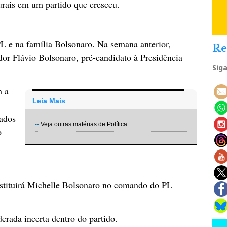
turais em um partido que cresceu.
L e na família Bolsonaro. Na semana anterior,
Re
or Flávio Bolsonaro, pré-candidato à Presidência
Sig
m a
Leia Mais
iados
--
Veja outras matérias de Política
o
bstituirá Michelle Bolsonaro no comando do PL
erada incerta dentro do partido.