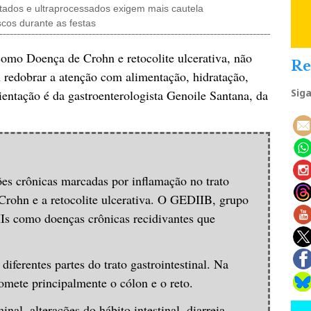
ntados e ultraprocessados exigem mais cautela
scos durante as festas
 como Doença de Crohn e retocolite ulcerativa, não
Re
 redobrar a atenção com alimentação, hidratação,
Sig
ientação é da gastroenterologista Genoile Santana, da
ões crônicas marcadas por inflamação no trato
 Crohn e a retocolite ulcerativa. O GEDIIB, grupo
IIs como doenças crônicas recidivantes que
iferentes partes do trato gastrointestinal. Na
comete principalmente o cólon e o reto.
al, alterações do hábito intestinal, diarreia,