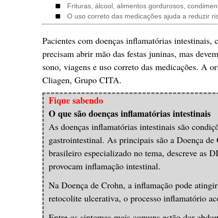
Frituras, álcool, alimentos gordurosos, condime
O uso correto das medicações ajuda a reduzir ri
Pacientes com doenças inflamatórias intestinais,
precisam abrir mão das festas juninas, mas devem
sono, viagens e uso correto das medicações. A or
Cliagen, Grupo CITA.
Fique sabendo
O que são doenças inflamatórias intestinais
As doenças inflamatórias intestinais são condiç
gastrointestinal. As principais são a Doença de
brasileiro especializado no tema, descreve as D
provocam inflamação intestinal.
Na Doença de Crohn, a inflamação pode atingir d
retocolite ulcerativa, o processo inflamatório a
Entre os sintomas mais comuns estão dor abdomin