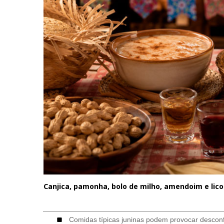
Canjica, pamonha, bolo de milho, amendoim e li
Comidas típicas juninas podem provocar desconf