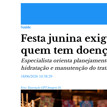
Saúde
Festa junina exi
quem tem doença
Especialista orienta planejament
hidratação e manutenção do tra
18/06/2026 10:38:29
Foto: Ilustração GPT Imagens IA