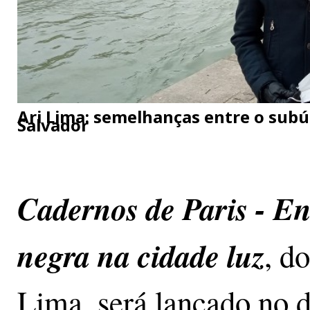
Ari Lima: semelhanças entre o subúr
Salvador
Cadernos de Paris - En
negra na cidade luz
, d
Lima, será lançado no d