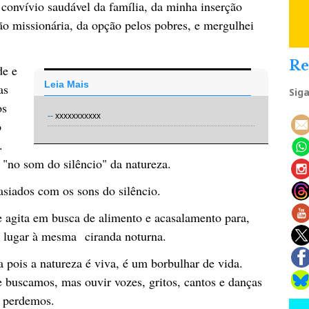
onvívio saudável da família, da minha inserção
ão missionária, da opção pelos pobres, e mergulhei
Re
de e
Leia Mais
das
Sig
os
--
xxxxxxxxxxx
o
.
 "no som do silêncio" da natureza.
asiados com os sons do silêncio.
se agita em busca de alimento e acasalamento para,
do lugar à mesma ciranda noturna.
a pois a natureza é viva, é um borbulhar de vida.
 buscamos, mas ouvir vozes, gritos, cantos e danças
e perdemos.