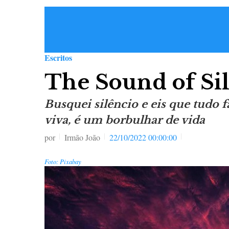
Escritos
The Sound of Si
Busquei silêncio e eis que tudo f
viva, é um borbulhar de vida
por
Irmão João
22/10/2022 00:00:00
Foto: Pixabay