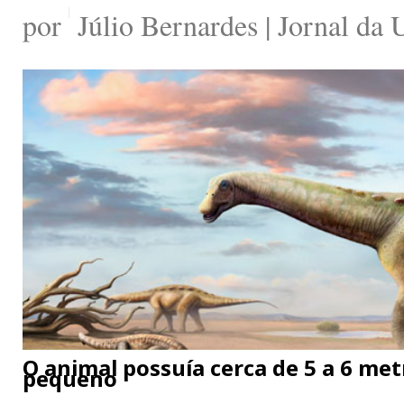
por
Júlio Bernardes | Jornal da
O animal possuía cerca de 5 a 6 me
pequeno