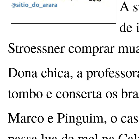
A s
de 
Stroessner comprar mu
Dona chica, a professo
tombo e conserta os br
Marco e Pinguim, o casa
passa lua de mel na Cali