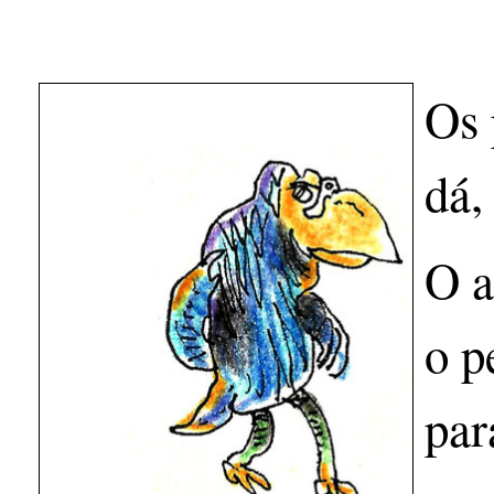
Os 
dá,
O a
o p
par