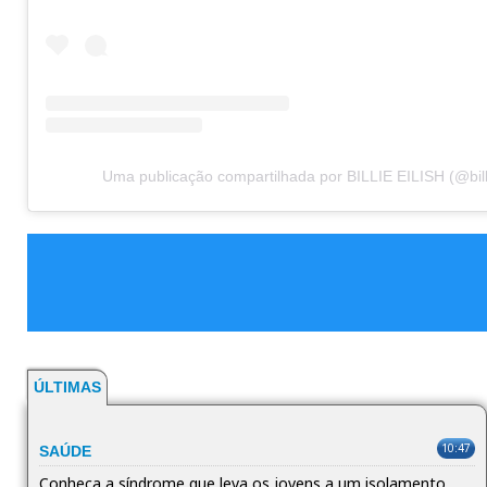
Uma publicação compartilhada por BILLIE EILISH (@billi
ÚLTIMAS
10:47
SAÚDE
Conheça a síndrome que leva os jovens a um isolamento