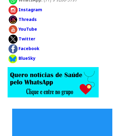
Instagram
Threads
YouTube
Twitter
Facebook
BlueSky