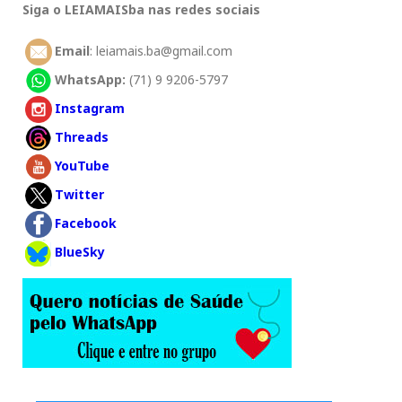
Siga o LEIAMAISba nas redes sociais
Email
: leiamais.ba@gmail.com
WhatsApp:
(71) 9 9206-5797
Instagram
Threads
YouTube
Twitter
Facebook
BlueSky