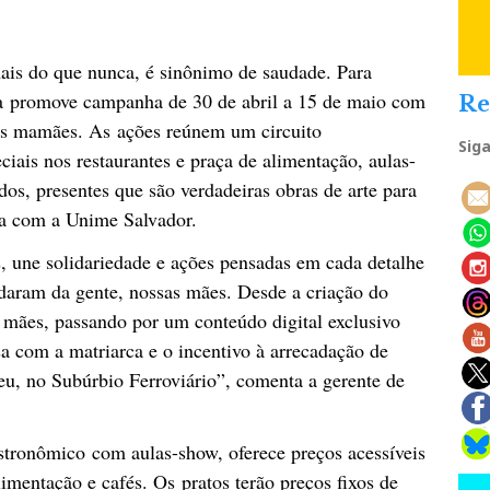
ais do que nunca, é sinônimo de saudade. Para
ela promove campanha de 30 de abril a 15 de maio com
Re
as mamães. As ações reúnem um circuito
Sig
iais nos restaurantes e praça de alimentação, aulas-
dos, presentes que são verdadeiras obras de arte para
ia com a Unime Salvador.
, une solidariedade e ações pensadas em cada detalhe
idaram da gente, nossas mães. Desde a criação do
ão mães, passando por um conteúdo digital exclusivo
sa com a matriarca e o incentivo à arrecadação de
eu, no Subúrbio Ferroviário”, comenta a gerente de
astronômico com aulas-show, oferece preços acessíveis
limentação e cafés. Os pratos terão preços fixos de