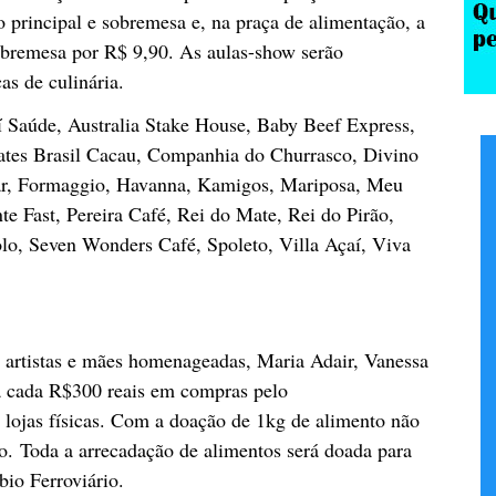
o principal e sobremesa e, na praça de alimentação, a
obremesa por R$ 9,90. As aulas-show serão
as de culinária.
í Saúde, Australia Stake House, Baby Beef Express,
ates Brasil Cacau, Companhia do Churrasco, Divino
ar, Formaggio, Havanna, Kamigos, Mariposa, Meu
te Fast, Pereira Café, Rei do Mate, Rei do Pirão,
olo, Seven Wonders Café, Spoleto, Villa Açaí, Viva
ês artistas e mães homenageadas, Maria Adair, Vanessa
a cada R$300 reais em compras pelo
 lojas físicas. Com a doação de 1kg de alimento não
ro. Toda a arrecadação de alimentos será doada para
io Ferroviário.