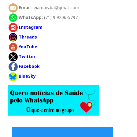
Email
: leiamais.ba@gmail.com
WhatsApp:
(71) 9 9206-5797
Instagram
Threads
YouTube
Twitter
Facebook
BlueSky