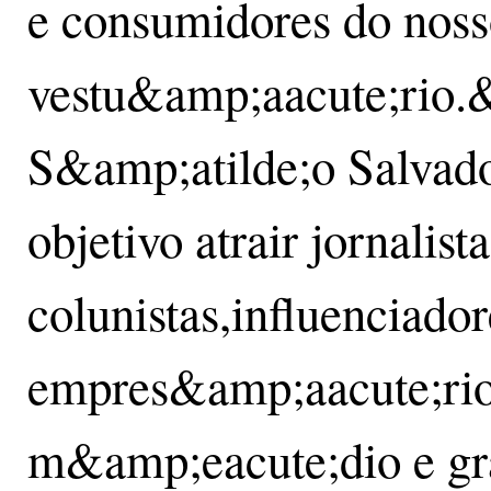
e consumidores do nos
vestu&amp;aacute;rio.&
S&amp;atilde;o Salvad
objetivo atrair jornalista
colunistas,influenciadore
empres&amp;aacute;rios
m&amp;eacute;dio e gra