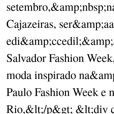
setembro,&amp;nbsp;na
Cajazeiras, ser&amp;aa
edi&amp;ccedil;&amp;a
Salvador Fashion Week
moda inspirado na&am
Paulo Fashion Week e 
Rio,&lt;/p&gt; &lt;div