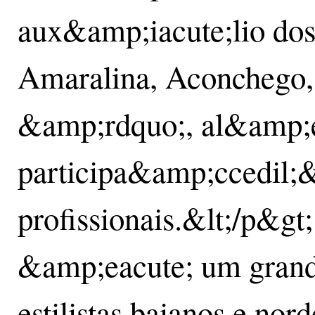
aux&amp;iacute;lio dos
Amaralina, Aconchego, 
&amp;rdquo;, al&amp;
participa&amp;ccedil;
profissionais.&lt;/p&g
&amp;eacute; um grand
estilistas baianos e no