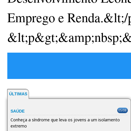
Emprego e Renda.&lt;/
&lt;p&gt;&amp;nbsp;&l
ÚLTIMAS
05/08
SAÚDE
Conheça a síndrome que leva os jovens a um isolamento
extremo