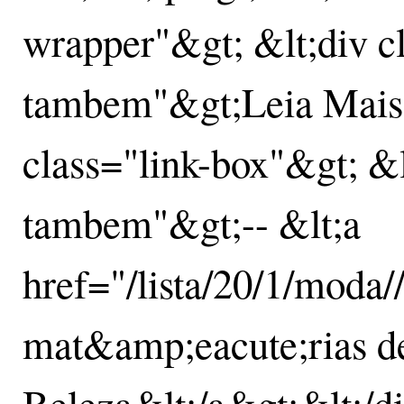
wrapper"&gt; &lt;div cl
tambem"&gt;Leia Mais&
class="link-box"&gt; &lt
tambem"&gt;-- &lt;a
href="/lista/20/1/moda/
mat&amp;eacute;rias d
Beleza&lt;/a&gt;&lt;/di