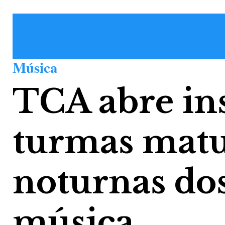
Música
TCA abre ins
turmas matu
noturnas dos
música