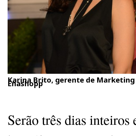
Karina Brito, gerente de Marketing 
Enashopp
Serão três dias inteiros